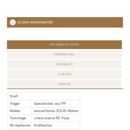
TECHNISCHE DATEN
VERARBEITUNG
DATENBLATT
ZUBEHÖR
ANFRAGE
Stoff
Träger
Spezialvlies aus PP
Kleber
wasserfester SOLID-Kleber
Trennlage
silikonisierte PE-Folie
Winkelleiste
Kraftkarton