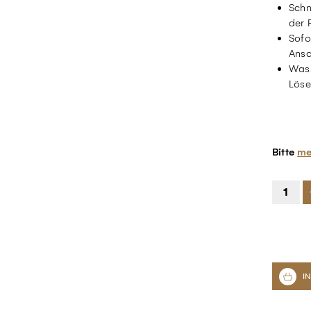
Schn
der 
Sofo
Ansc
Wass
Löse
Bitte
me