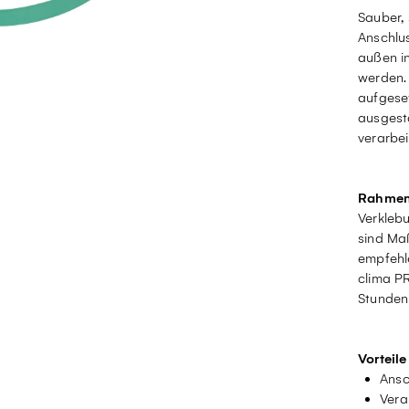
Sauber, 
Anschlu
außen i
werden. 
aufgese
ausgest
verarbei
Rahmen
Verklebu
sind Ma
empfehle
clima PR
Stunden 
Vorteile
Ansc
Vera