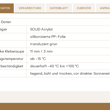
 DATEN
VERARBEITUNG
DATENBLATT
ZUBEHÖR
ANFRA
 Daten
räger
SOLID Acrylat
silikonisierte PP-Folie
transluzent grün
cke Kleberaupe
11 mm / 3 mm
ngstemperatur
ab -15 °C
beständigkeit
dauerhaft -40 °C bis +100 °C
liegend, kühl und trocken, vor direkter Sonnene