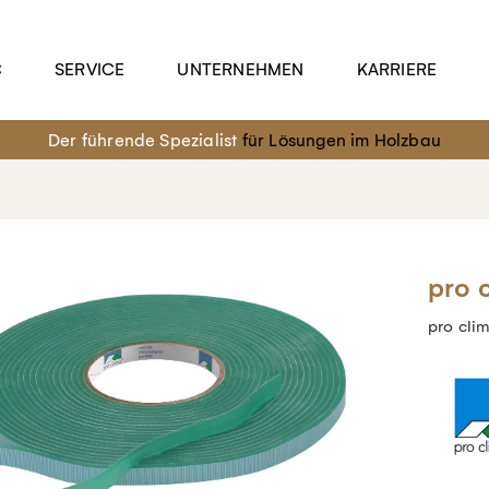
C
SERVICE
UNTERNEHMEN
KARRIERE
Der führende Spezialist
für Lösungen im Holzbau
pro 
pro cl