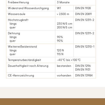
Freibewitterung
3 Monate
Widerstand Wasserdurchgang
W1
DIN EN 1928
Wassersäule
> 2.500 m
DIN EN 20811
Höchstzugkraft
DIN EN 12311-2
längs
230 N/5 cm
quer
200 N/5 cm
Dehnung
DIN EN 12311-2
längs
90%
quer
90%
Weiterreißwiderstand
DIN EN 12310-1
längs
120 N
quer
115 N
Temperaturbeständigkeit
-40 °C bis +100 °C
Dauerhaftigkeit nach Alterung
bestanden
DIN EN 1296
DIN EN 1931
CE-Kennzeichnung
vorhanden
DIN EN 13984