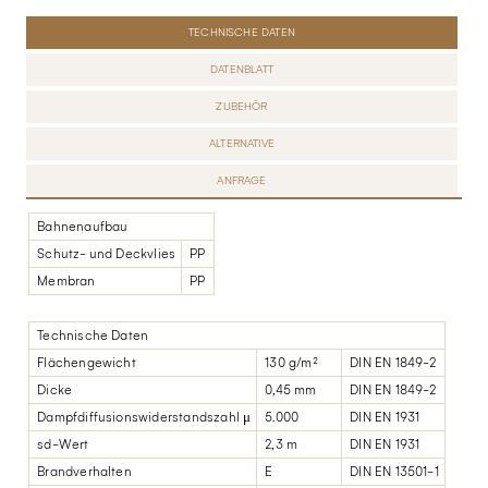
TECHNISCHE DATEN
DATENBLATT
ZUBEHÖR
ALTERNATIVE
ANFRAGE
Bahnenaufbau
Schutz- und Deckvlies
PP
Membran
PP
Technische Daten
Flächengewicht
130 g/m²
DIN EN 1849-2
Dicke
0,45 mm
DIN EN 1849-2
Dampfdiffusionswiderstandszahl μ
5.000
DIN EN 1931
sd-Wert
2,3 m
DIN EN 1931
Brandverhalten
E
DIN EN 13501-1