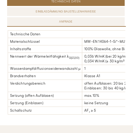
TECHNISCHE DATEN
EINBLASDÄMMUNG BAUSTELLENHINWEISE
ANFRAGE
Technische Daten
Materialschlüssel
MW-EN 14064-1-Si*-MU1
Inhaltsstoffe
100% Glaswolle, ohne Bindem
Nennwert der Wärmeleitfähigkeit λ
0,036 W/mK (bei 20 kg/m³ Ve
D(23,50)
0,034 W/mK (≥ 30 kg/m³ Verd
Wasserdampfdiffusionswiderwandszahl µ
1
Brandverhalten
Klasse A1
Verdichtungsbereich
offen Aufblasen: 20 bis 25 k
Einblasen: 30 bis 40 kg/m³
Setzung (offen Aufblasen)
max. 10%
Setzung (Einblasen)
keine Setzung
Schallschutz
AF
≥ 5
r