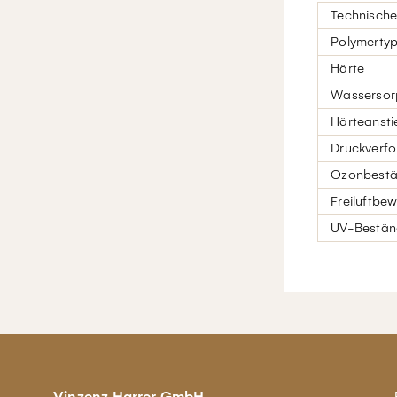
Technisch
Polymerty
Härte
Wassersor
Härteansti
Druckverfo
Ozonbestän
Freiluftbew
UV-Beständ
Vinzenz Harrer GmbH