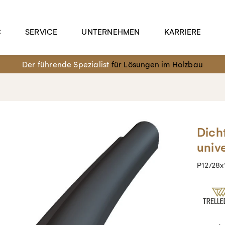
C
SERVICE
UNTERNEHMEN
KARRIERE
Der führende Spezialist
für Lösungen im Holzbau
Dich
univ
P12/28x