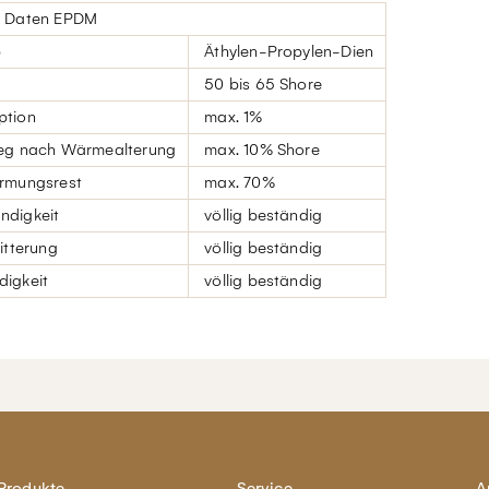
e Daten EPDM
p
Äthylen-Propylen-Dien
50 bis 65 Shore
ption
max. 1%
eg nach Wärmealterung
max. 10% Shore
rmungsrest
max. 70%
digkeit
völlig beständig
itterung
völlig beständig
igkeit
völlig beständig
Produkte
Service
A