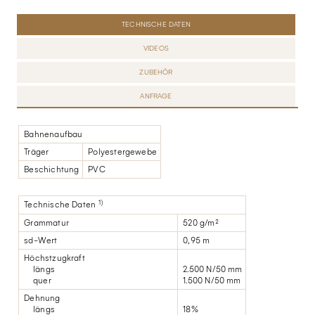
TECHNISCHE DATEN
VIDEOS
ZUBEHÖR
ANFRAGE
Bahnenaufbau
Träger
Polyestergewebe
Beschichtung
PVC
1)
Technische Daten
Grammatur
520 g/m²
sd-Wert
0,95 m
Höchstzugkraft
längs
2.500 N/50 mm
quer
1.500 N/50 mm
Dehnung
längs
18%