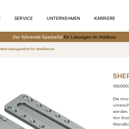
C
SERVICE
UNTERNEHMEN
KARRIERE
Der führende Spezialist
für Lösungen im Holzbau
erbindungsmittel für Stahlbeton
SHER
100000
Die inn
untersc
werden.
Von Kno
Wandbau