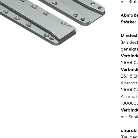
mit Stah
Abmaß
Stärke
:
Mindest
(Mindest
geneigte
Verbind
100000
Verbind
25/15 S
Alternat
100000
Alternati
100000
Verbind
mit Senk
charakt
(Bei de