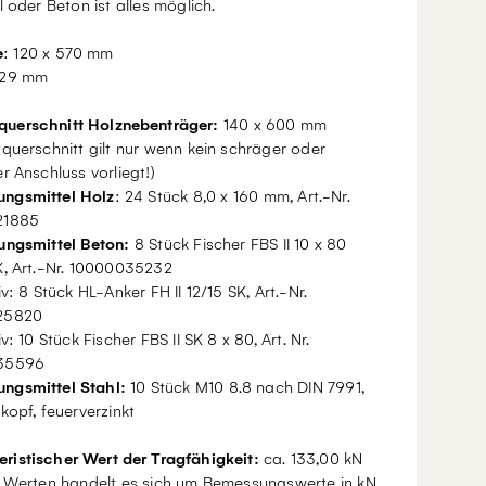
l oder Beton ist alles möglich.
e
: 120 x 570 mm
 29 mm
querschnitt Holznebenträger:
140 x 600 mm
querschnitt gilt nur wenn kein schräger oder
r Anschluss vorliegt!)
ungsmittel Holz
: 24 Stück 8,0 x 160 mm, Art.-Nr.
21885
ungsmittel Beton:
8 Stück Fischer FBS II 10 x 80
K, Art.-Nr. 10000035232
iv: 8 Stück HL-Anker FH II 12/15 SK, Art.-Nr.
25820
v: 10 Stück Fischer FBS II SK 8 x 80, Art. Nr.
35596
ungsmittel Stahl:
10 Stück M10 8.8 nach DIN 7991,
kopf, feuerverzinkt
eristischer Wert der Tragfähigkeit:
ca. 133,00 kN
n Werten handelt es sich um Bemessungswerte in kN