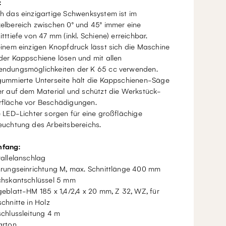
:
h das einzigartige Schwenksystem ist im
elbereich zwischen 0° und 45° immer eine
itttiefe von 47 mm (inkl. Schiene) erreichbar.
einem einzigen Knopfdruck lässt sich die Maschine
der Kappschiene lösen und mit allen
ndungsmöglichkeiten der K 65 cc verwenden.
gummierte Unterseite hält die Kappschienen-Säge
er auf dem Material und schützt die Werkstück-
fläche vor Beschädigungen.
e LED-Lichter sorgen für eine großflächige
euchtung des Arbeitsbereichs.
mfang:
rallelanschlag
hrungseinrichtung M, max. Schnittlänge 400 mm
chskantschlüssel 5 mm
geblatt-HM 185 x 1,4/2,4 x 20 mm, Z 32, WZ, für
schnitte in Holz
schlussleitung 4 m
arton