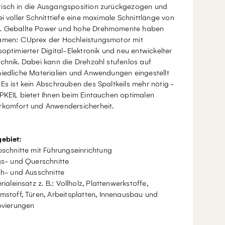
isch in die Ausgangsposition zurückgezogen und
ei voller Schnitttiefe eine maximale Schnittlänge von
.
Geballte Power und hohe Drehmomente haben
amen: CUprex der Hochleistungsmotor mit
soptimierter Digital-Elektronik und neu entwickelter
chnik. Dabei kann die Drehzahl stufenlos auf
hiedliche Materialien und Anwendungen eingestellt
.
Es ist kein Abschrauben des Spaltkeils mehr nötig -
PKEIL bietet Ihnen beim Eintauchen optimalen
rkomfort und Anwendersicherheit.
gebiet:
schnitte mit Führungseinrichtung
s- und Querschnitte
h- und Ausschnitte
rialeinsatz z. B.: Vollholz, Plattenwerkstoffe,
stoff, Türen, Arbeitsplatten, Innenausbau und
vierungen