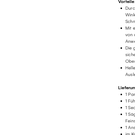
Vorteile
Durc
Wink
Schn
Mit 
von 
Anwe
Die 
sich
Ober
Hell
Ausl
Lieferu
1 Pa
1 Fü
1 Se
1 Sä
Fein
1 An
im K