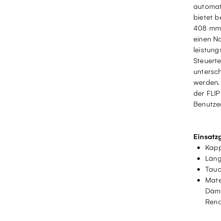
automat
bietet b
408 mm
einen N
leistung
Steuerte
untersc
werden
der FLIP
Benutze
Einsatz
Kapp
Läng
Tauc
Mate
Dämm
Reno