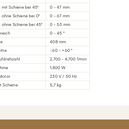
e mit Schiene bei 45°
0 - 47 mm
e ohne Schiene bei 0°
0 - 67 mm
e ohne Schiene bei 45°
0 - 53 mm
reich
0 - 45 °
ge
408 mm
itte
-60 - +60 °
ufdrehzahl
2.700 - 4.700 1/min
ahme
1.800 W
Motor
230 V / 50 Hz
t Schiene
5,7 kg