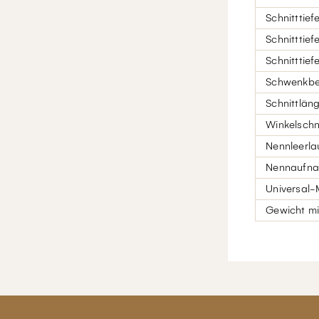
Schnitttief
Schnitttief
Schnitttief
Schwenkbe
Schnittlän
Winkelschn
Nennleerla
Nennaufn
Universal-
Gewicht mi