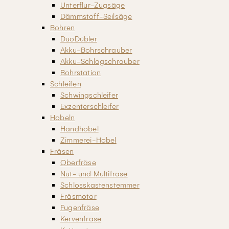
Unterflur-Zugsäge
Dämmstoff-Seilsäge
Bohren
DuoDübler
Akku-Bohrschrauber
Akku-Schlagschrauber
Bohrstation
Schleifen
Schwingschleifer
Exzenterschleifer
Hobeln
Handhobel
Zimmerei-Hobel
Fräsen
Oberfräse
Nut- und Multifräse
Schlosskastenstemmer
Fräsmotor
Fugenfräse
Kervenfräse