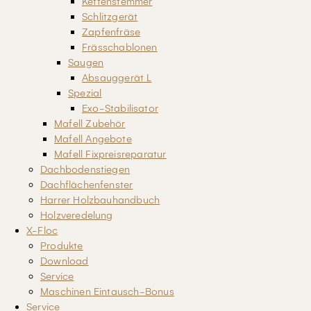
Kettenstemmer
Schlitzgerät
Zapfenfräse
Frässchablonen
Saugen
Absauggerät L
Spezial
Exo-Stabilisator
Mafell Zubehör
Mafell Angebote
Mafell Fixpreisreparatur
Dachbodenstiegen
Dachflächenfenster
Harrer Holzbauhandbuch
Holzveredelung
X-Floc
Produkte
Download
Service
Maschinen Eintausch-Bonus
Service