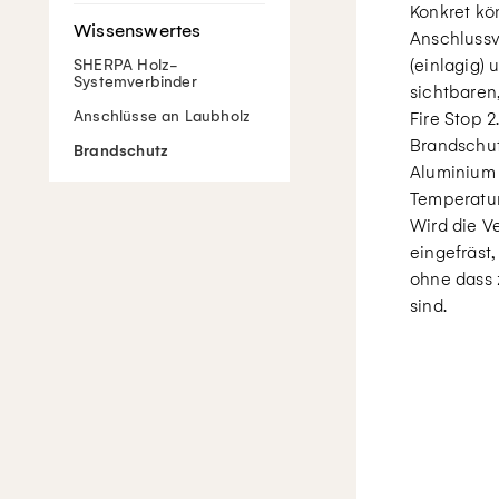
Konkret kö
Anschlussv
(einlagig) 
SHERPA Holz-
Systemverbinder
sichtbaren
Anschlüsse an Laubholz
Fire Stop 2
Brandschut
Brandschutz
Aluminium 
Temperatur
Wird die V
eingefräst
ohne dass 
sind.