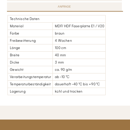
ANFRAGE
Technische Daten
Material
MDF/ HDF Faserplatte E1 / V20
Farbe
braun
Freibewitterung
4 Wochen
Länge
100 cm
Breite
40 mm
Dicke
3 mm
Gewicht
ca. 90 g/m
Verarbeitungstemperatur
ab -10 °C
Temperaturbeständigkeit
dauerhaft -40 °C bis +90 °C
Lagerung
kühl und trocken