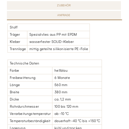
ZUBEHÖR
ANFRAGE
Stoff
Träger
Spezialvlies aus PP mit EPDM
Kleber
wasserfester SOLID-Kleber
Trennlage
mittig geteilte silikonisierte PE-Folie
Technische Daten
Farbe
hellblau
Freibewitterung
6 Monate
Länge
560 mm
Breite
380 mm
Dicke
ca. 1,2 mm
Rohrdurchmesser
100 bis 120 mm
Verarbeitungstemperatur
ab -10 °C
Temperaturbeständigkeit
dauerhaft -40 °C bis +150 °C
Lagerung
kühl und trocken