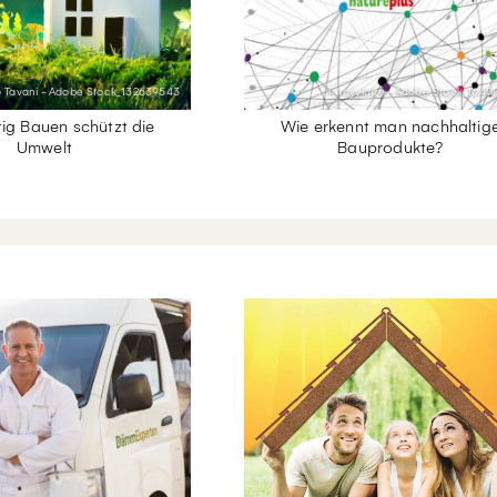
 Tavani - Adobe Stock_132639543
© royyimzy - Adobe Stock_1640
ig Bauen schützt die
Wie erkennt man nachhaltig
Umwelt
Bauprodukte?