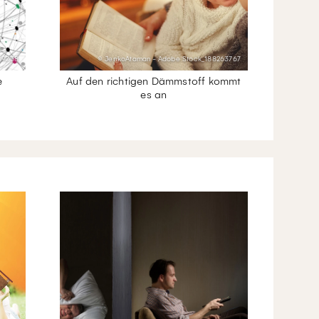
09738
© JenkoAtaman - Adobe Stock_188263767
e
Auf den richtigen Dämmstoff kommt
es an