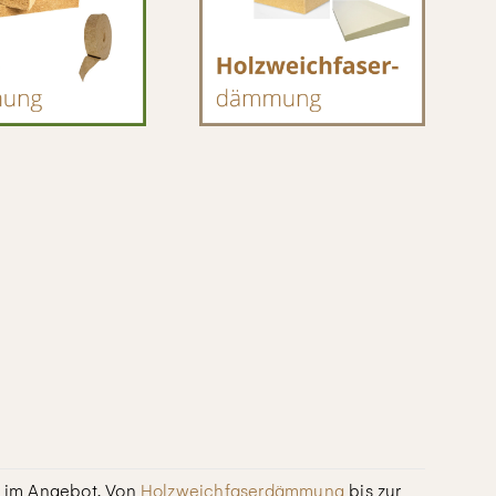
 im Angebot. Von
Holzweichfaserdämmung
bis zur