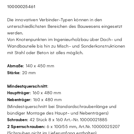
10000025461
Die innovativen Verbinder-Typen können in den
unterschiedlichsten Bereichen des Bauwesens eingesetzt
werden.
Von Knotenpunkten im Ingenieurholzbau über Dach- und
Wandbauteile bis hin zu Misch- und Sonderkonstruktionen
mit Stahl oder Beton ist alles möglich.
: 140 x 450 mm
Abmaße
: 20 mm
Stärke
Mindestquerschnitt
:
: 160 x 480 mm
Hauptträger
: 160 x 480 mm
Nebenträger
(Mindestquerschnitt bei Standardschraubenlänge und
bündiger Montage des Haupt- und Nebenträgers)
: 42 Stück 8 x 160 Art.-Nr. 10000021885
Schrauben
2 Sperrschrauben:
6 x 100/55 mm, Art.Nr. 10000025207
(Schrauben nicht im Lieferumfang enthalten)