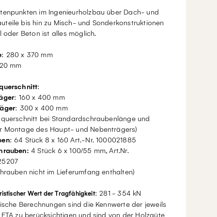
tenpunkten im Ingenieurholzbau über Dach- und
teile bis hin zu Misch- und Sonderkonstruktionen
l oder Beton ist alles möglich.
e
: 280 x 370 mm
 20 mm
querschnitt
:
äger
: 160 x 400 mm
äger
: 300 x 400 mm
tquerschnitt bei Standardschraubenlänge und
r Montage des Haupt- und Nebenträgers)
ben
: 64 Stück 8 x 160 Art.-Nr. 1000021885
hrauben:
4 Stück 6 x 100/55 mm, Art.Nr.
25207
hrauben nicht im Lieferumfang enthalten)
: 281 - 354 kN
istischer Wert der Tragfähigkeit
tische Berechnungen sind die Kennwerte der jeweils
 ETA zu berücksichtigen und sind von der Holzgüte