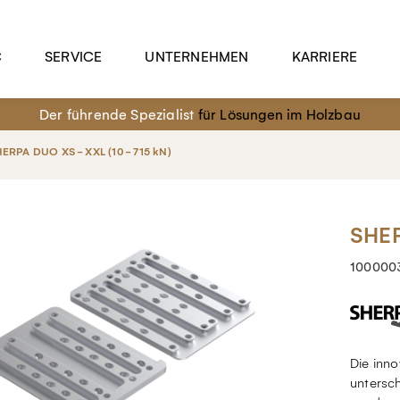
C
SERVICE
UNTERNEHMEN
KARRIERE
Der führende Spezialist
für Lösungen im Holzbau
ERPA DUO XS - XXL (10 - 715 kN)
SHER
100000
Die inn
untersc