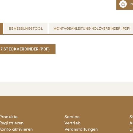
BEMESSUNGSTOOL
MONTAGEANLEITUNG HOLZVERBINDER [PDF]
67 STECKVERBINDER (PDF)
Produkte
Service
S
Registrieren
Vertrieb
A
Konto aktivieren
Veranstaltungen
L