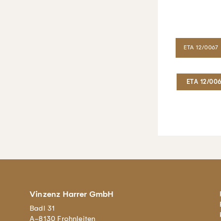
ETA 12/0067
ETA 12/00
Vinzenz Harrer GmbH
Badl 31
A-8130 Frohnleiten