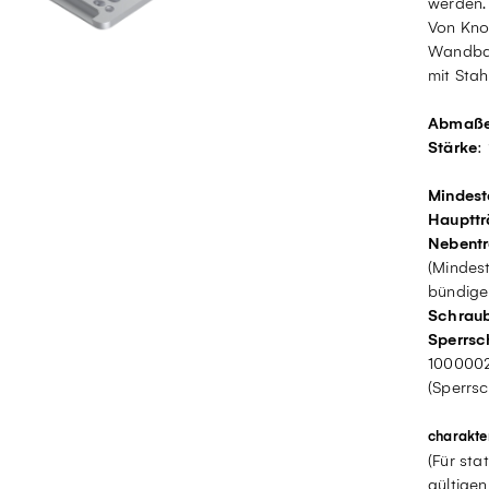
werden.
Von Kno
Wandbau
mit Stah
Abmaß
Stärke
:
Mindest
Haupttr
Nebentr
(Mindes
bündige
Schrau
Sperrsc
100000
(Sperrsc
charakter
(Für sta
gültigen