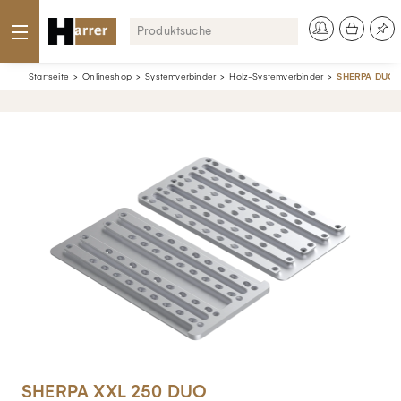
Startseite
Onlineshop
Systemverbinder
Holz-Systemverbinder
SHERPA DUO XS
SHERPA XXL 250 DUO