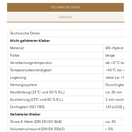
TECHNISCHE DATEN
ANFRAGE
Technische Daten
Nicht gehärteter Kleber
Material
MS-Hybrid
Farbe
beige
Verarbeitungstemperatur
ab +0 °C bis +4
Temperaturbeständigkeit
-40 °C bis +90 
Lagerung
ideal zw. +10° C
Härtungssystem
Feuchtigkeit
Hautbildung (23 °C und 50 % R.L.)
ca. 25 min
Aushärtung (23°C und 50 % R.L.)
2 mm nach 24 h
Dichtigkeit (ISO 1183)
1,41 (±0.02) g/c
Gehärteter Kleber
Shore A Härte (DIN EN ISO 868)
ca. 40
Volumenschwund (DIN EN 10563)
< 5%