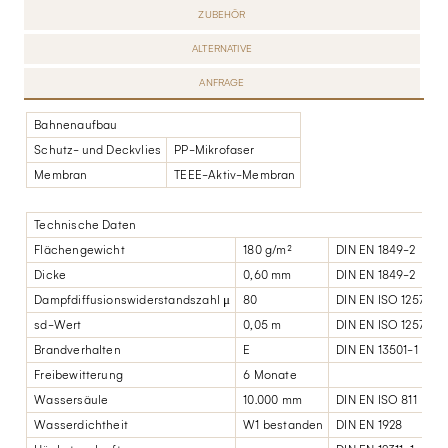
ZUBEHÖR
ALTERNATIVE
ANFRAGE
Bahnenaufbau
Schutz- und Deckvlies
PP-Mikrofaser
Membran
TEEE-Aktiv-Membran
Technische Daten
Flächengewicht
180 g/m²
DIN EN 1849-2
Dicke
0,60 mm
DIN EN 1849-2
Dampfdiffusionswiderstandszahl μ
80
DIN EN ISO 12572
sd-Wert
0,05 m
DIN EN ISO 12572
Brandverhalten
E
DIN EN 13501-1
Freibewitterung
6 Monate
Wassersäule
10.000 mm
DIN EN ISO 811
Wasserdichtheit
W1 bestanden
DIN EN 1928