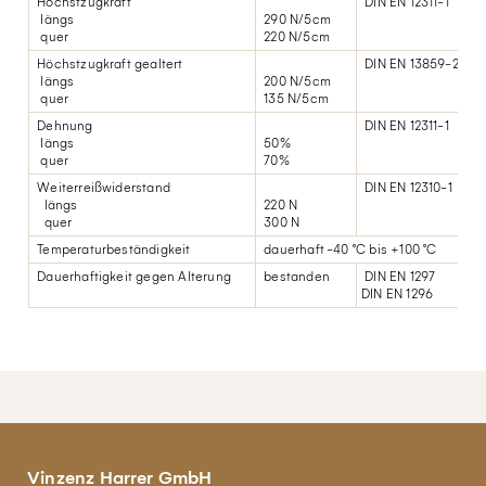
Höchstzugkraft
DIN EN 12311-1
längs
290 N/5cm
quer
220 N/5cm
Höchstzugkraft gealtert
DIN EN 13859-2 (A)
längs
200 N/5cm
quer
135 N/5cm
Dehnung
DIN EN 12311-1
längs
50%
quer
70%
Weiterreißwiderstand
DIN EN 12310-1
längs
220 N
quer
300 N
Temperaturbeständigkeit
dauerhaft -40 °C bis +100 °C
Dauerhaftigkeit gegen Alterung
bestanden
DIN EN 1297
DIN EN 1296
Vinzenz Harrer GmbH