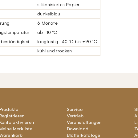
silikonisiertes Papier
dunkelblau
erung
6 Monate
ngstemperatur
ab -10 °C
beständigkeit
langfristig -40 °C bis +90 °C
kühl und trocken
Produkte
Service
S
Registrieren
Vertrieb
A
Konto aktivieren
Veranstaltungen
L
Meine Merkliste
Download
Z
Warenkorb
Blätterkataloge
A