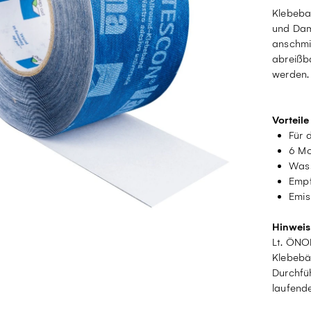
Klebeba
und Dam
anschmi
abreißba
werden.
Vorteile
Für 
6 Mo
Wass
Empf
Emis
Hinweis
Lt. ÖNO
Klebebä
Durchfüh
laufende