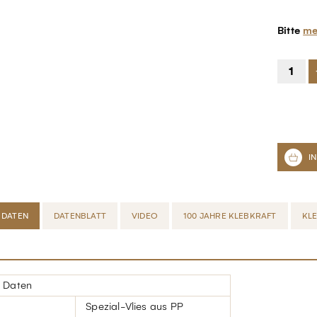
Bitte
me
 DATEN
DATENBLATT
VIDEO
100 JAHRE KLEBKRAFT
KL
 Daten
Spezial-Vlies aus PP