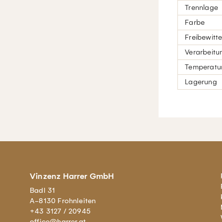
Trennlage
Farbe
Freibewitt
Verarbeitu
Temperatur
Lagerung
Vinzenz Harrer GmbH
Badl 31
A-8130 Frohnleiten
+43 3127 / 20945
office@harrer.at