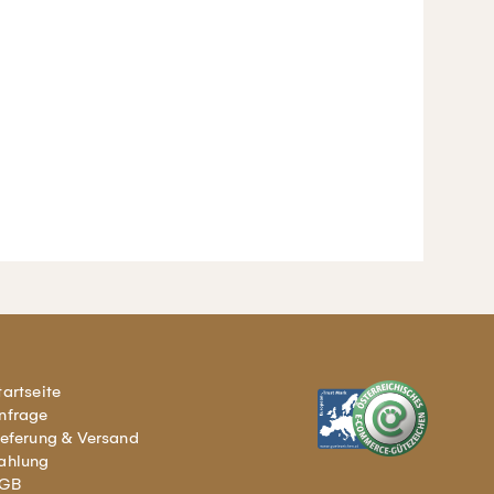
tartseite
nfrage
ieferung & Versand
ahlung
GB