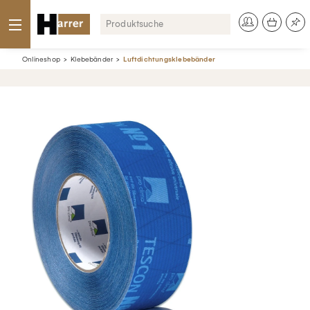
Onlineshop
Klebebänder
Luftdichtungsklebebänder