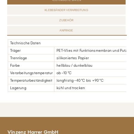
KLEBEBÄNDER VERARBEITUNG
ZUBEHÖR
ANFRAGE
Technische Daten
Träger
PET-Vlies mit Funktionsmembran und Putzarm
Trennlage
silikoniertes Papier
Farbe
hellblau / dunkelblau
Verarbeitungstemperatur
ab -10 °C
Temperaturbeständigkeit
langfristig -40 °C bis +90 °C
Lagerung
kühl und trocken
Vinzenz Harrer GmbH