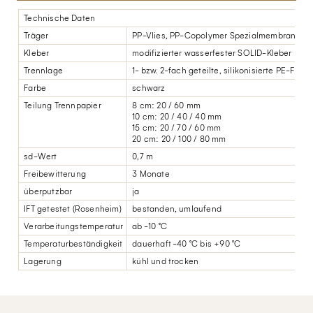
Technische Daten
Träger
PP-Vlies, PP-Copolymer Spezialmembran
Kleber
modifizierter wasserfester SOLID-Kleber
Trennlage
1- bzw. 2-fach geteilte, silikonisierte PE-Folie
Farbe
schwarz
Teilung Trennpapier
8 cm: 20 / 60 mm
10 cm: 20 / 40 / 40 mm
15 cm: 20 / 70 / 60 mm
20 cm: 20 / 100 / 80 mm
sd-Wert
0,7 m
Freibewitterung
3 Monate
überputzbar
ja
IFT getestet (Rosenheim)
bestanden, umlaufend
Verarbeitungstemperatur
ab -10 °C
Temperaturbeständigkeit
dauerhaft -40 °C bis +90 °C
Lagerung
kühl und trocken