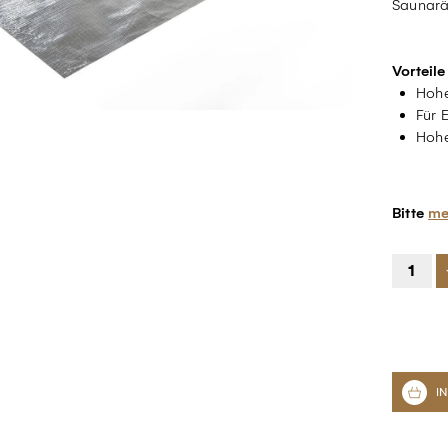
Saunaräu
Vorteile
Hohe
Für 
Hohe
Bitte
me