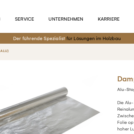
C
SERVICE
UNTERNEHMEN
KARRIERE
Der führende Spezialist
für Lösungen im Holzbau
 ALU)
Damp
Alu-St
Die Alu
Reinalu
Zwische
Folie o
hoher Lu