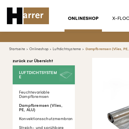
ONLINESHOP
X-FLO
Startseite
Onlineshop
Luftdichtsysteme
Dampfbremsen (Vlies, PE,
zurück zur Übersicht
LUFTDICHTSYSTEM
E
Feuchtevariable
Dampfbremsen
Dampfbremsen (Vlies,
PE, ALU)
Konvektionsschutzmembran
Streich- und sprühbare