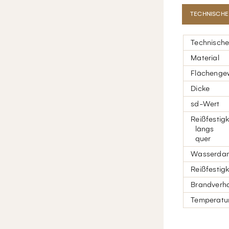
TECHNISCHE
Technische
Material
Flächenge
Dicke
sd-Wert
Reißfestigk
längs
quer
Wasserdamp
Reißfestigk
Brandverha
Temperatur