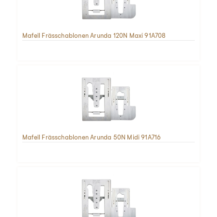
Mafell Frässchablonen Arunda 120N Maxi 91A708
Mafell Frässchablonen Arunda 50N Midi 91A716