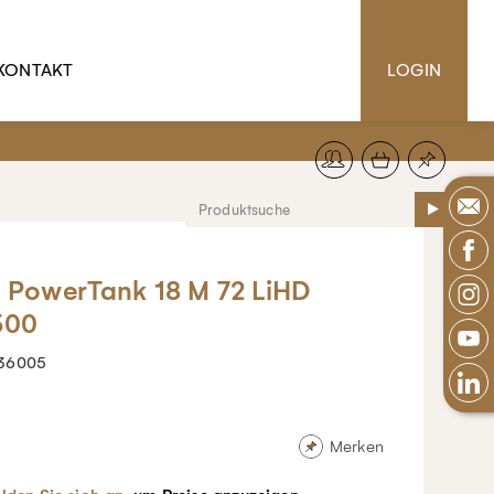
KONTAKT
LOGIN
 PowerTank 18 M 72 LiHD
500
36005
Merken