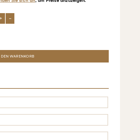
lden Sie sich an
, um Preise anzuzeigen.
+
-