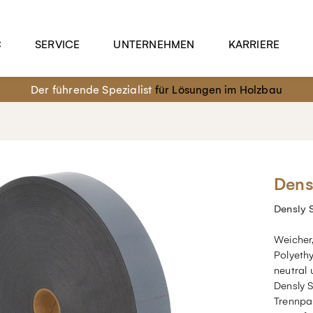
C
SERVICE
UNTERNEHMEN
KARRIERE
Der führende Spezialist
für Lösungen im Holzbau
Dens
Densly
Weicher,
Polyeth
neutral
Densly 
Trennpap