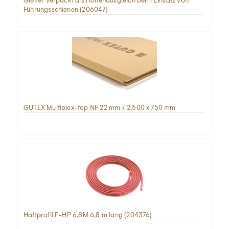
Gleiter verpackt als Höhenausgleich beim Einsatz von
Führungsschienen (206047)
GUTEX Multiplex-top NF 22 mm / 2.500 x 750 mm
Haftprofil F-HP 6,8M 6,8 m lang (204376)