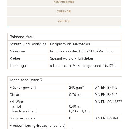
VERARBEITUNG
ZUBEHÖR
ANFRAGE
Bahnenaufbau
Schutz- und Deckvlies
Polypropylen-Mikrofaser
Membran
feuchtevariables TEEE-Aktiv-Membran
Kleber
Spezial Acrylat-Haftkleber
Trennlage
silikonisierte PE-Folie, getrennt: 25/125 cm
1)
Technische Daten
Flächengewicht
240 g/m²
DIN EN 1849-2
Dicke
0,70 mm
DIN EN 1849-2
sd-Wert
DIN EN ISO 12572
mittel
0,40 m
feuchtvariabel
0,3 bis 0,8 m
Brandverhalten
E
DIN EN 13501-1
Freibewitterung (Bauzeitenschutz)