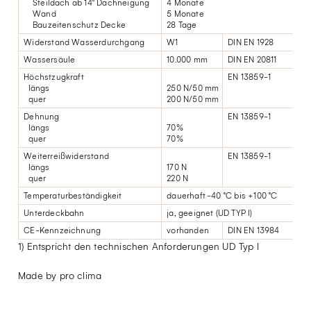
Steildach ab 14° Dachneigung
4 Monate
Wand
5 Monate
Bauzeitenschutz Decke
28 Tage
Widerstand Wasserdurchgang
W1
DIN EN 1928
Wassersäule
10.000 mm
DIN EN 20811
Höchstzugkraft
EN 13859-1
längs
250 N/50 mm
quer
200 N/50 mm
Dehnung
EN 13859-1
längs
70%
quer
70%
Weiterreißwiderstand
EN 13859-1
längs
170 N
quer
220 N
Temperaturbeständigkeit
dauerhaft -40 °C bis +100 °C
Unterdeckbahn
ja, geeignet (UD TYP I)
CE-Kennzeichnung
vorhanden
DIN EN 13984
1) Entspricht den technischen Anforderungen UD Typ I
Made by pro clima