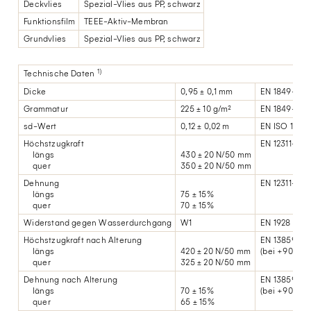
Deckvlies
Spezial-Vlies aus PP, schwarz
Funktionsfilm
TEEE-Aktiv-Membran
Grundvlies
Spezial-Vlies aus PP, schwarz
1)
Technische Daten
Dicke
0,95 ± 0,1 mm
EN 1849-2
Grammatur
225 ± 10 g/m²
EN 1849-2
sd-Wert
0,12 ± 0,02 m
EN ISO 12572
Höchstzugkraft
EN 12311-2
längs
430 ± 20 N/50 mm
quer
350 ± 20 N/50 mm
Dehnung
EN 12311-2
längs
75 ± 15%
quer
70 ± 15%
Widerstand gegen Wasserdurchgang
W1
EN 1928
Höchstzugkraft nach Alterung
EN 13859-1
längs
420 ± 20 N/50 mm
(bei +90 °C g
quer
325 ± 20 N/50 mm
Dehnung nach Alterung
EN 13859-1
längs
70 ± 15%
(bei +90 °C g
quer
65 ± 15%