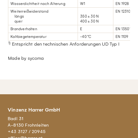
Wasserdichtheit nach Alterung
W1
EN 1928
Weiterreißwiderstand
EN 12310-1
längs
350 ± 30 N
quer
400 ± 30 N
Brandverhalten
E
EN 13501-1
Kaltbiegetemperatur
-40 °C
EN 1109
1)
Entspricht den technischen Anforderungen UD Typ I
Made by sycoma
Vinzenz Harrer GmbH
Badl 31
A-8130 Frohnleiten
+43 3127 / 20945