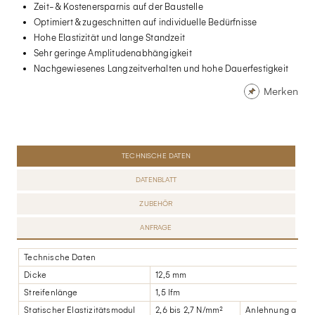
Zeit- & Kostenersparnis auf der Baustelle
Optimiert & zugeschnitten auf individuelle Bedürfnisse
Hohe Elastizität und lange Standzeit
Sehr geringe Amplitudenabhängigkeit
Nachgewiesenes Langzeitverhalten und hohe Dauerfestigkeit
Merken
TECHNISCHE DATEN
DATENBLATT
ZUBEHÖR
ANFRAGE
Technische Daten
Dicke
12,5 mm
Streifenlänge
1,5 lfm
Statischer Elastizitätsmodul
2,6 bis 2,7 N/mm²
Anlehnung an EN