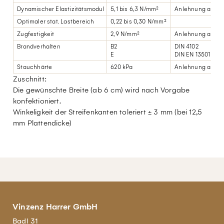
Dynamischer Elastizitätsmodul
5,1 bis 6,3 N/mm²
Anlehnung an DI
Optimaler stat. Lastbereich
0,22 bis 0,30 N/mm²
Zugfestigkeit
2,9 N/mm²
Anlehnung an DIN
Brandverhalten
B2
DIN 4102
E
DIN EN 13501
Stauchhärte
620 kPa
Anlehnung an DI
Zuschnitt:
Die gewünschte Breite (ab 6 cm) wird nach Vorgabe
konfektioniert.
Winkeligkeit der Streifenkanten toleriert ± 3 mm (bei 12,5
mm Plattendicke)
Vinzenz Harrer GmbH
Badl 31